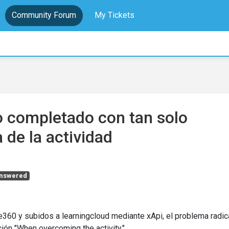
Community Forum
My Tickets
 completado con tan solo
 de la actividad
nswered
360 y subidos a learningcloud mediante xApi, el problema radic
ción "When overcoming the activity."