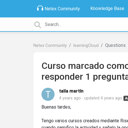
Knowledge Base
Netex Community
Questions
Netex Community
learningCloud
Curso marcado como
responder 1 pregunta
talía martín
4 years ago
updated
4 years ago
A
Buenas tardes,
Tengo varios cursos creados mediante Rise
cuando gamifico la actividad y señalo la op