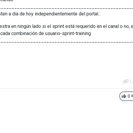
__________________________________________________
sten a día de hoy independientemente del portal…
tra en ningún lado si el sprint está requerido en el canal o no, 
a cada combinación de usuario-sprint-training
__________________________________________________
L
0