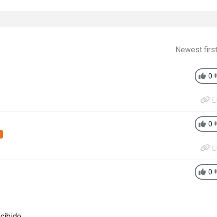
Newest firs
0
L
0
r
L
0
cibido: