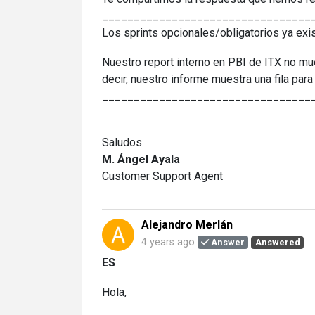
_________________________________
Los sprints opcionales/obligatorios ya exi
Nuestro report interno en PBI de ITX no mues
decir, nuestro informe muestra una fila par
_________________________________
Saludos
M. Ángel Ayala
Customer Support Agent
Alejandro Merlán
4 years ago
Answer
Answered
ES
Hola,