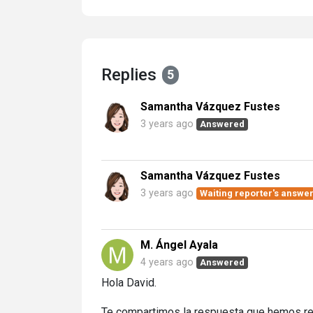
Replies
5
Samantha Vázquez Fustes
3 years ago
Answered
Samantha Vázquez Fustes
3 years ago
Waiting reporter's answe
M. Ángel Ayala
4 years ago
Answered
Hola David.
Te compartimos la respuesta que hemos re